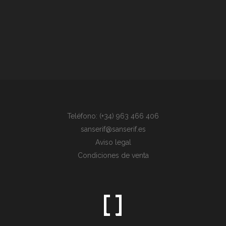
Teléfono: (+34) 963 466 406
sanserif@sanserif.es
Aviso legal
Condiciones de venta