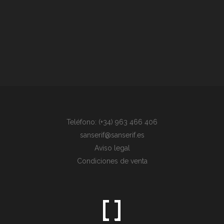
Teléfono: (+34) 963 466 406
sanserif@sanserif.es
Aviso legal
Condiciones de venta