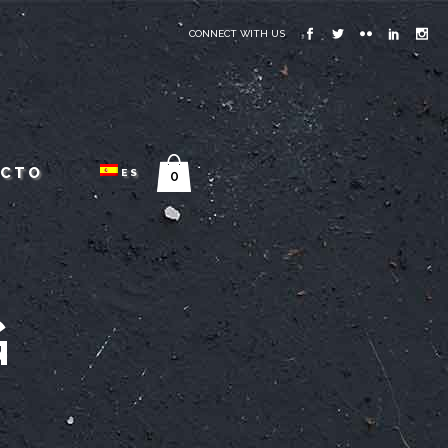
CONNECT WITH US
ACTO
ES
0
G