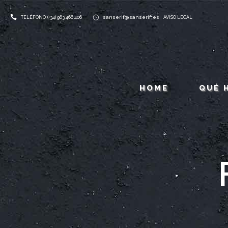
sanserif@sanserif.es
TELÉFONO: (+34) 963 466 406
AVISO LEGAL
HOME
QUÉ 