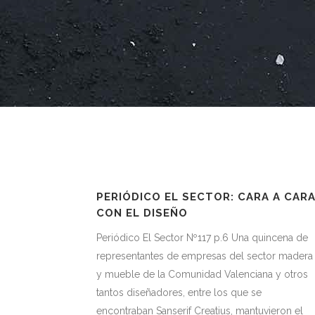
PERIÓDICO EL SECTOR: CARA A CAR
CON EL DISEÑO
Periódico El Sector Nº117 p.6 Una quincena de
representantes de empresas del sector madera
y mueble de la Comunidad Valenciana y otros
tantos diseñadores, entre los que se
encontraban Sanserif Creatius, mantuvieron el