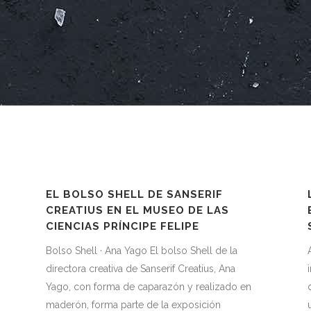
A
EL BOLSO SHELL DE SANSERIF
CREATIUS EN EL MUSEO DE LAS
CIENCIAS PRÍNCIPE FELIPE
Bolso Shell · Ana Yago El bolso Shell de la
directora creativa de Sanserif Creatius, Ana
Yago, con forma de caparazón y realizado en
maderón, forma parte de la exposición