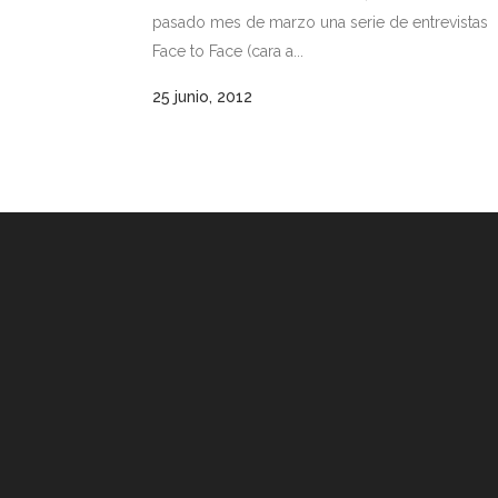
pasado mes de marzo una serie de entrevistas
Face to Face (cara a...
25 junio, 2012