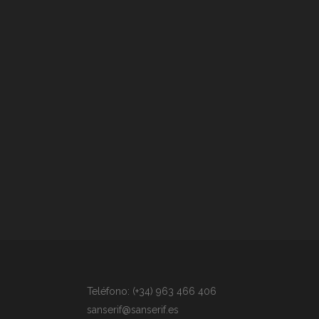
Teléfono: (+34) 963 466 406
sanserif@sanserif.es