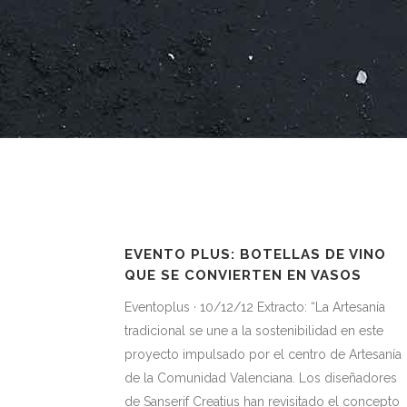
EVENTO PLUS: BOTELLAS DE VINO
QUE SE CONVIERTEN EN VASOS
Eventoplus · 10/12/12 Extracto: “La Artesanía
tradicional se une a la sostenibilidad en este
proyecto impulsado por el centro de Artesanía
de la Comunidad Valenciana. Los diseñadores
de Sanserif Creatius han revisitado el concepto