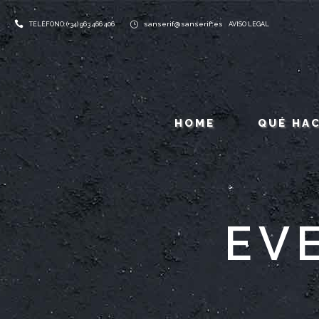
sanserif@sanserif.es
TELÉFONO: (+34) 963 466 406
AVISO LEGAL
HOME
QUÉ HA
EV