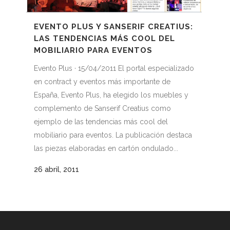
EVENTO PLUS Y SANSERIF CREATIUS:
LAS TENDENCIAS MÁS COOL DEL
MOBILIARIO PARA EVENTOS
Evento Plus · 15/04/2011 El portal especializado
en contract y eventos más importante de
España, Evento Plus, ha elegido los muebles y
complemento de Sanserif Creatius como
ejemplo de las tendencias más cool del
mobiliario para eventos. La publicación destaca
las piezas elaboradas en cartón ondulado...
26 abril, 2011