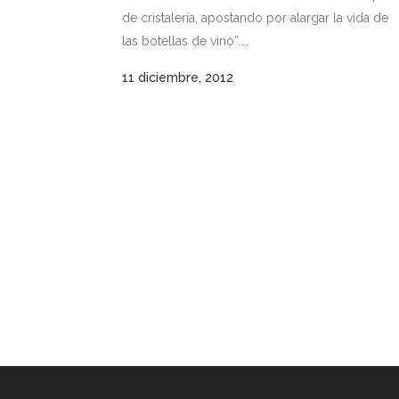
de cristalería, apostando por alargar la vida de
las botellas de vino”....
11 diciembre, 2012