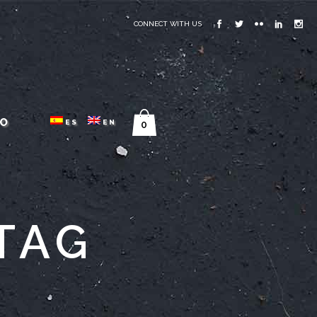
CONNECT WITH US
O
ES
EN
0
TAG