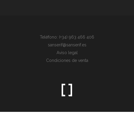
Teléfono: (+34) 963 466 406
sanserif@sanserif.es
Aviso legal
Condiciones de venta
Sometimes the simplest things are the hardest to find.