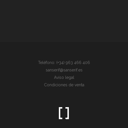
Teléfono: (+34) 963 466 406
sanserif@sanserif.es
Aviso legal
Condiciones de venta