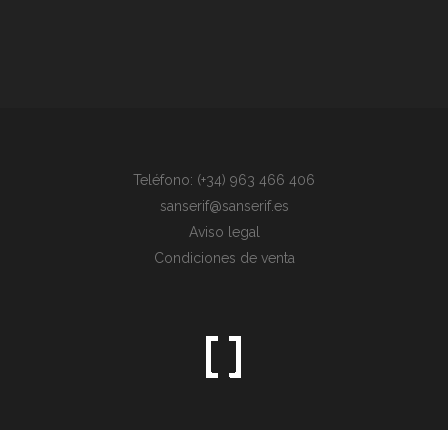
Teléfono: (+34) 963 466 406
sanserif@sanserif.es
Aviso legal
Condiciones de venta