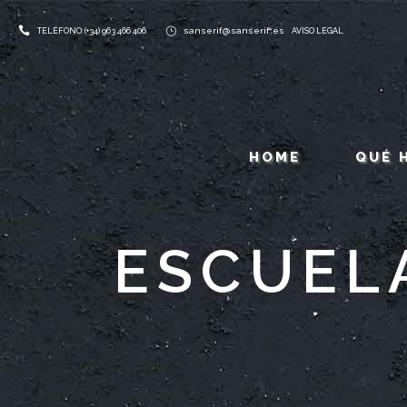
sanserif@sanserif.es
TELÉFONO: (+34) 963 466 406
AVISO LEGAL
HOME
QUÉ 
ESCUEL