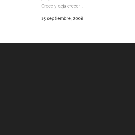
Crece y deja crecer,...
15 septiembre, 2008