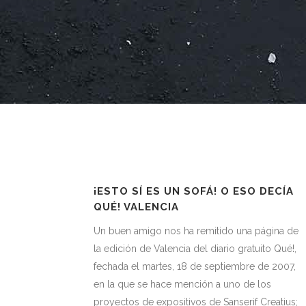
¡ESTO SÍ ES UN SOFÁ! O ESO DECÍA
QUÉ! VALENCIA
Un buen amigo nos ha remitido una página de
la edición de Valencia del diario gratuito Qué!,
fechada el martes, 18 de septiembre de 2007,
en la que se hace mención a uno de los
proyectos de expositivos de Sanserif Creatius;