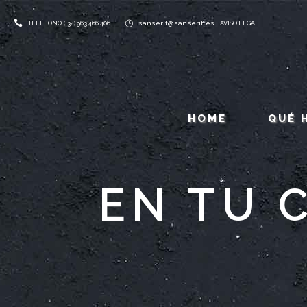
sanserif@sanserif.es
TELÉFONO: (+34) 963 466 406
AVISO LEGAL
HOME
QUÉ 
EN TU 