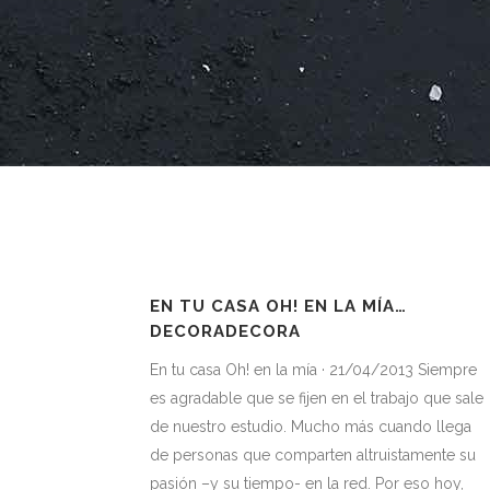
EN TU CASA OH! EN LA MÍA…
DECORADECORA
En tu casa Oh! en la mía · 21/04/2013 Siempre
es agradable que se fijen en el trabajo que sale
de nuestro estudio. Mucho más cuando llega
de personas que comparten altruistamente su
pasión –y su tiempo- en la red. Por eso hoy,