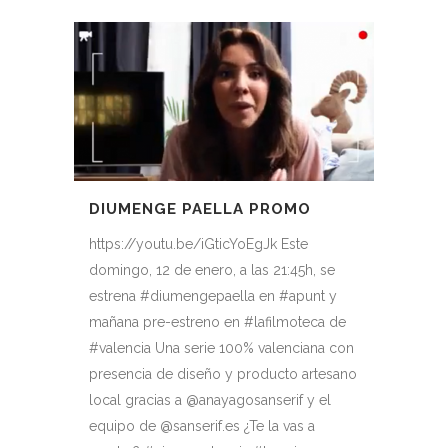
DIUMENGE PAELLA PROMO
https://youtu.be/iGticYoEgJk Este
domingo, 12 de enero, a las 21:45h, se
estrena #diumengepaella en #apunt y
mañana pre-estreno en #lafilmoteca de
#valencia Una serie 100% valenciana con
presencia de diseño y producto artesano
local gracias a @anayagosanserif y el
equipo de @sanserif.es ¿Te la vas a