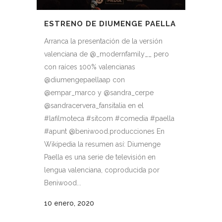
ESTRENO DE DIUMENGE PAELLA
Arranca la presentación de la versión
valenciana de @_modernfamily__ pero
con raíces 100% valencianas
@diumengepaellaap con
@empar_marco y @sandra_cerpe
@sandracervera_fansitalia en el
#lafilmoteca #sitcom #comedia #paella
#apunt @beniwood.producciones En
Wikipedia la resumen así: Diumenge
Paella es una serie de televisión en
lengua valenciana, coproducida por
Beniwood...
10 enero, 2020