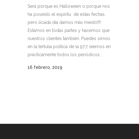
Será porque es Halloween o porque nos
ha poseído el espíritu de estas fechas,
pero ¡¡¡cada día damos más miedo!!!!
Estamos en todas partes y hacemos que
nuestros clientes también. Puedes oírnos
en la tertulia política de la 97.7, leernos en
prácticamente todos los periódicos...
16 febrero, 2019