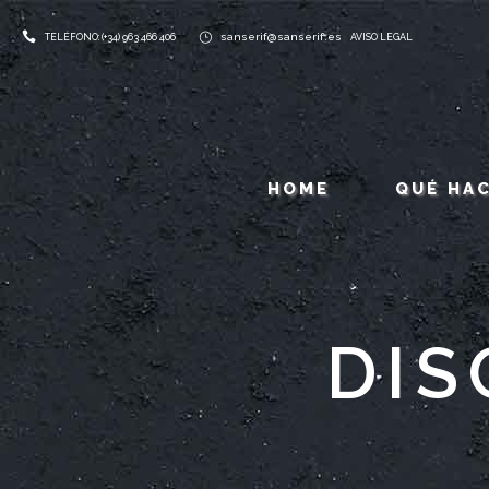
sanserif@sanserif.es
TELÉFONO: (+34) 963 466 406
AVISO LEGAL
HOME
QUÉ HA
DIS