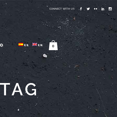
CONNECT WITH US
O
ES
EN
0
 TAG