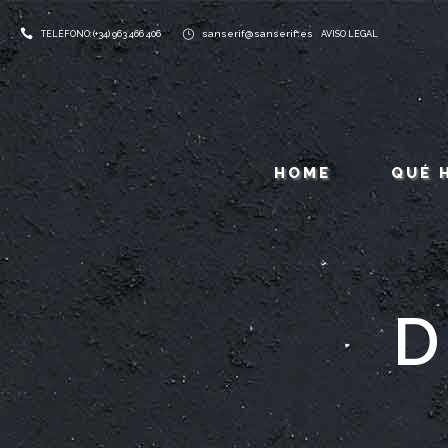
sanserif@sanserif.es
TELÉFONO: (+34) 963 466 406
AVISO LEGAL
HOME
QUÉ 
D