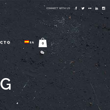
CONNECT WITH US
ACTO
ES
0
AG