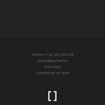
Teléfono: (+34) 963 466 406
sanserif@sanserif.es
Aviso legal
Condiciones de venta