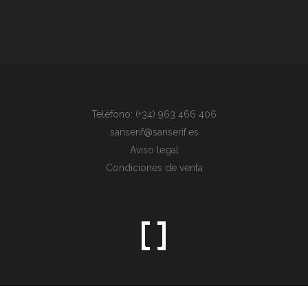
Teléfono: (+34) 963 466 406
sanserif@sanserif.es
Aviso legal
Condiciones de venta