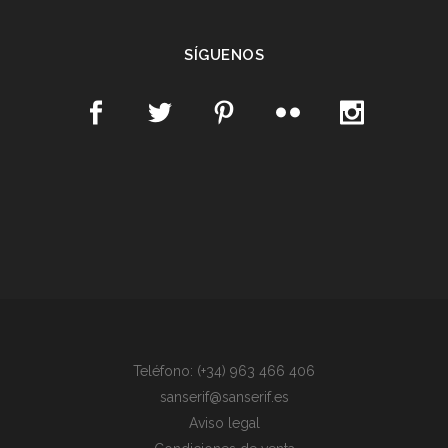
SÍGUENOS
Teléfono: (+34) 963 466 406
sanserif@sanserif.es
Aviso legal