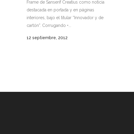
Frame de Sanserif Creatius como noticia
destacada en portada y en páginas
interiores, bajo el titular “Innovador y de
cartón”. Corrugando •...
12 septiembre, 2012