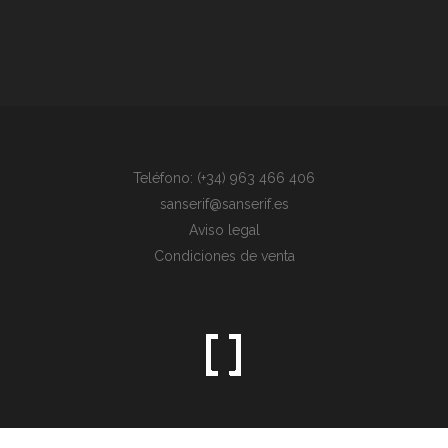
Teléfono: (+34) 963 466 406
sanserif@sanserif.es
Aviso legal
Condiciones de venta