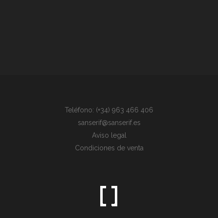
Teléfono: (+34) 963 466 406
sanserif@sanserif.es
Aviso legal
Condiciones de venta