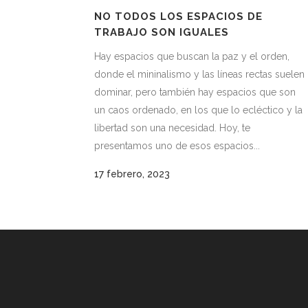
NO TODOS LOS ESPACIOS DE
TRABAJO SON IGUALES
Hay espacios que buscan la paz y el orden,
donde el mininalismo y las líneas rectas suelen
dominar, pero también hay espacios que son
un caos ordenado, en los que lo ecléctico y la
libertad son una necesidad. Hoy, te
presentamos uno de esos espacios...
17 febrero, 2023