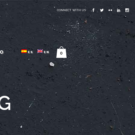
CONNECT WITH US
O
ES
EN
0
G