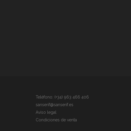
Teléfono: (+34) 963 466 406
sanserif@sanserif.es
Aviso legal
Condiciones de venta