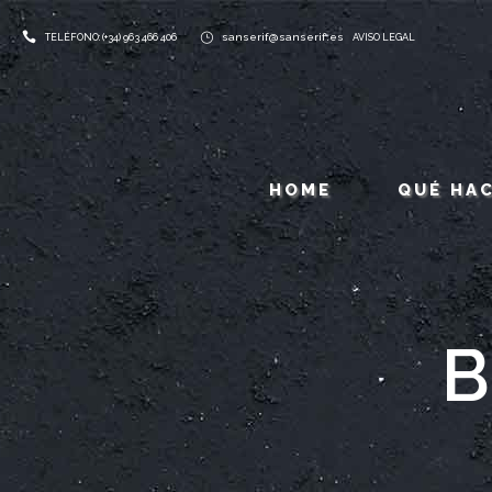
sanserif@sanserif.es
TELÉFONO: (+34) 963 466 406
AVISO LEGAL
HOME
QUÉ HA