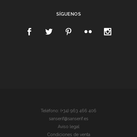
SÍGUENOS
Teléfono: (+34) 963 466 406
sanserif@sanserif.es
Aviso legal
Condiciones de venta