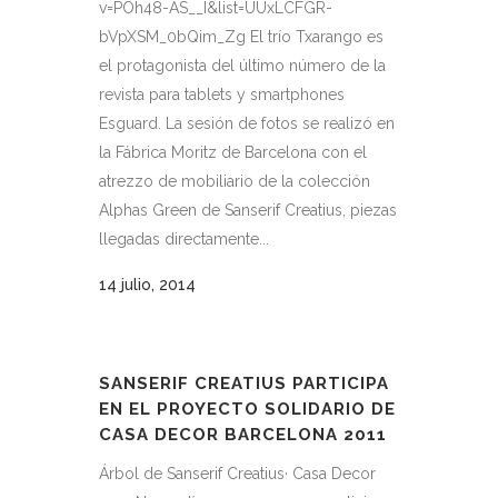
v=POh48-AS__I&list=UUxLCFGR-
bVpXSM_0bQim_Zg El trío Txarango es
el protagonista del último número de la
revista para tablets y smartphones
Esguard. La sesión de fotos se realizó en
la Fábrica Moritz de Barcelona con el
atrezzo de mobiliario de la colección
Alphas Green de Sanserif Creatius, piezas
llegadas directamente...
14 julio, 2014
SANSERIF CREATIUS PARTICIPA
EN EL PROYECTO SOLIDARIO DE
CASA DECOR BARCELONA 2011
Árbol de Sanserif Creatius· Casa Decor