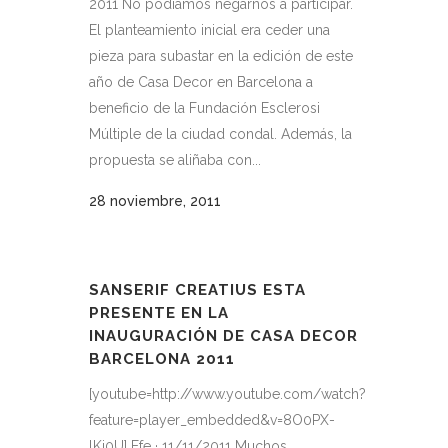
2011 No podíamos negarnos a participar.
El planteamiento inicial era ceder una
pieza para subastar en la edición de este
año de Casa Decor en Barcelona a
beneficio de la Fundación Esclerosi
Múltiple de la ciudad condal. Además, la
propuesta se aliñaba con...
28 noviembre, 2011
SANSERIF CREATIUS ESTA
PRESENTE EN LA
INAUGURACIÓN DE CASA DECOR
BARCELONA 2011
[youtube=http://www.youtube.com/watch?
feature=player_embedded&v=8O0PX-
lKj0U] Efe · 11/11/2011 Muchos