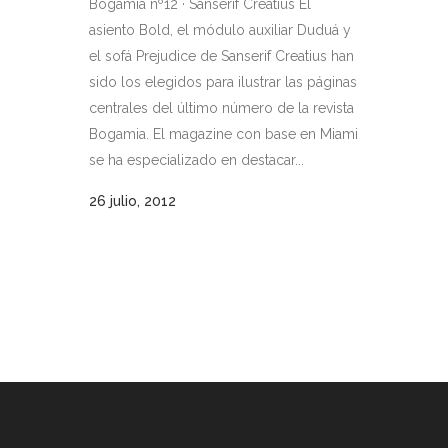
Bogamia nº12 · Sanserif Creatius El
asiento Bold, el módulo auxiliar Duduá y
el sofá Prejudice de Sanserif Creatius han
sido los elegidos para ilustrar las páginas
centrales del último número de la revista
Bogamia. El magazine con base en Miami
se ha especializado en destacar...
26 julio, 2012