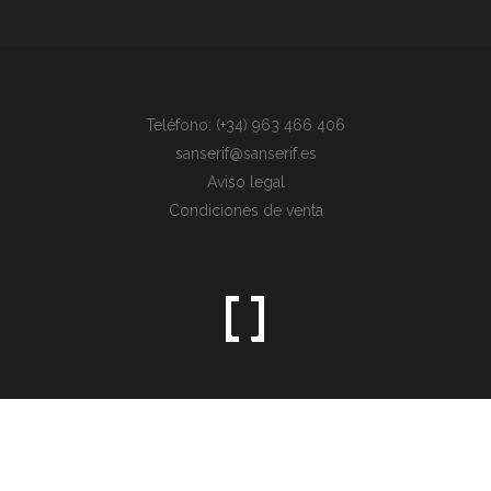
Teléfono: (+34) 963 466 406
sanserif@sanserif.es
Aviso legal
Condiciones de venta
Sometimes the simplest things are the hardest to find.