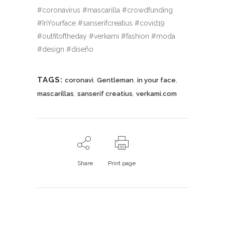
#coronavirus #mascarilla #crowdfunding
#InYourface #sanserifcreatius #covid19
#outfitoftheday #verkami #fashion #moda
#design #diseño
TAGS:
,
,
,
coronavi
Gentleman
in your face
,
,
mascarillas
sanserif creatius
verkami.com
Share
Print page