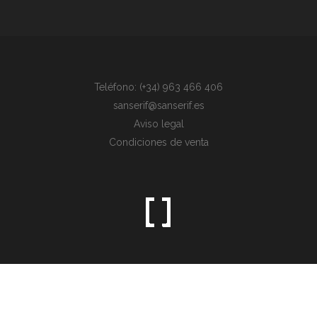
Teléfono: (+34) 963 466 406
sanserif@sanserif.es
Aviso legal
Condiciones de venta
Sometimes the simplest things are the hardest to find.