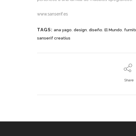
www.sanserif.es
TAGS:
,
,
,
,
ana yago
design
diseño
El Mundo
furnit
sanserif creatius
Share