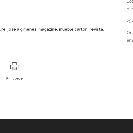
Los
me
25
,
,
,
,
,
ure
jose a gimenez
magazine
mueble cartón
revista
Ord
em
Print page