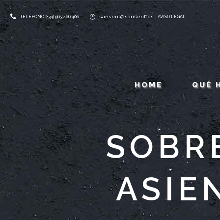
sanserif@sanserif.es
TELÉFONO: (+34) 963 466 406
AVISO LEGAL
HOME
QUÉ 
SOBR
ASIE