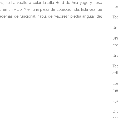
s, se ha vuelto a colar la silla Bold de Ana yago y José
Los
 en un vicio. Y en una pieza de coleccionista. Esta vez fue
demás de funcional, habla de “valores”, piedra angular del
Toc
Un 
Un
cos
Un
Tab
edi
Los
me
25
Ord