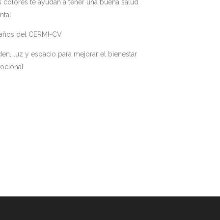
 colores te ayudan a tener una buena salud
ntal
 años del CERMI-CV
en, luz y espacio para mejorar el bienestar
ocional