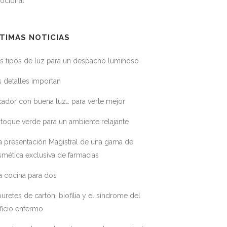
ocional
TIMAS NOTICIAS
s tipos de luz para un despacho luminoso
 detalles importan
ador con buena luz… para verte mejor
toque verde para un ambiente relajante
a presentación Magistral de una gama de
mética exclusiva de farmacias
a cocina para dos
uretes de cartón, biofilia y el síndrome del
ficio enfermo