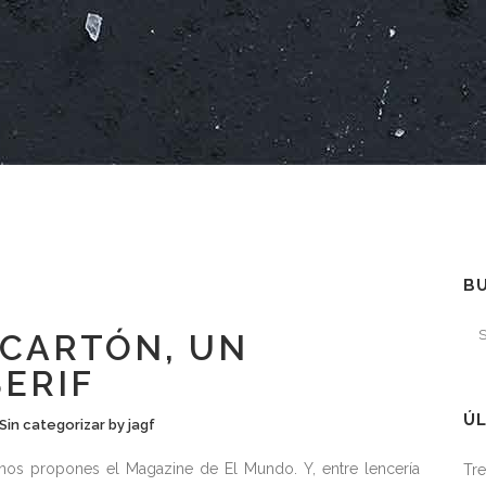
B
CARTÓN, UN
SERIF
ÚL
Sin categorizar
by
jagf
os propones el Magazine de El Mundo. Y, entre lencería
Tre