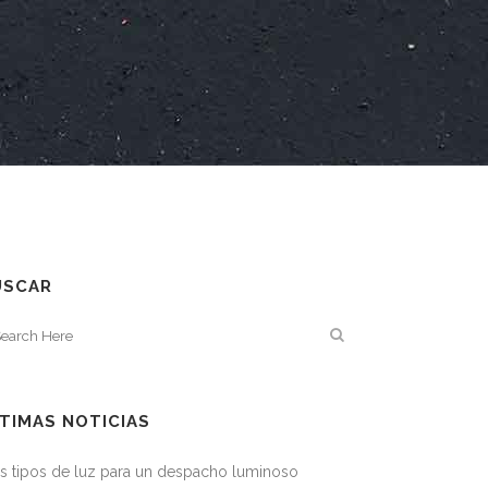
USCAR
TIMAS NOTICIAS
s tipos de luz para un despacho luminoso