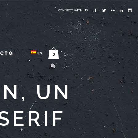
CONNECT WITH US
ACTO
ES
0
N, UN
SERIF