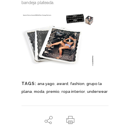
bandeja plateada.
TAGS:
,
,
,
ana yago
award
fashion
grupo la
,
,
,
,
plana
moda
premio
ropa interior
underwear