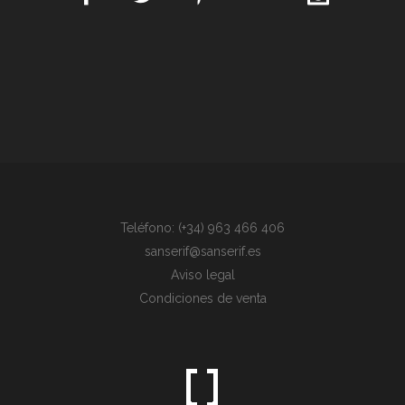
Teléfono: (+34) 963 466 406
sanserif@sanserif.es
Aviso legal
Condiciones de venta