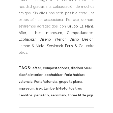
realidad gracias a la colaboración de muchos
amigos. Sin ellos nos sería posible crear una
exposición tan excepcional. Por eso, siempre
estaremos agradecidos con
Grupo La Plana
,
After
,
Iser
,
Impresum
,
Compostadores
,
Ecohabitar
,
Diseño Interior
,
Diario Design
,
Lambe & Nieto
,
Servimark
,
Peris & Co
, entre
otros.
TAGS:
,
,
,
after
compostadores
diarioDESIGN
,
,
diseño interior
ecohabitar
feria habitat
,
,
,
valencia
Feria Valencia
grupo la plana
,
,
,
impresum
iser
Lambe & Nieto
los tres
,
,
,
cerditos
peris&co
servimark
three little pigs