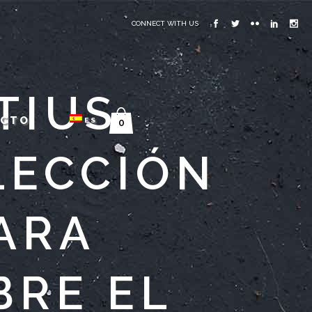
CONNECT WITH US
TIUS
ACTO
ES
0
LECCIÓN
ARA
BRE EL