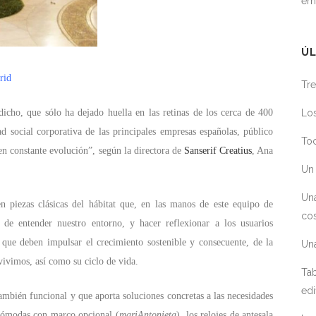
em
ÚL
rid
Tre
Los
icho, que sólo ha dejado huella en las retinas de los cerca de 400
ad social corporativa de las principales empresas españolas, público
Toc
en constante evolución”, según la directora de
Sanserif Creatius
, Ana
Un 
Un
n piezas clásicas del hábitat que, en las manos de este equipo de
cos
 de entender nuestro entorno, y hacer reflexionar a los usuarios
s que deben impulsar el crecimiento sostenible y consecuente, de la
Un
vivimos, así como su ciclo de vida.
Tab
edi
también funcional y que aporta soluciones concretas a las necesidades
 cómodas con marco opcional (
mariAntonieta
), los relojes de antesala