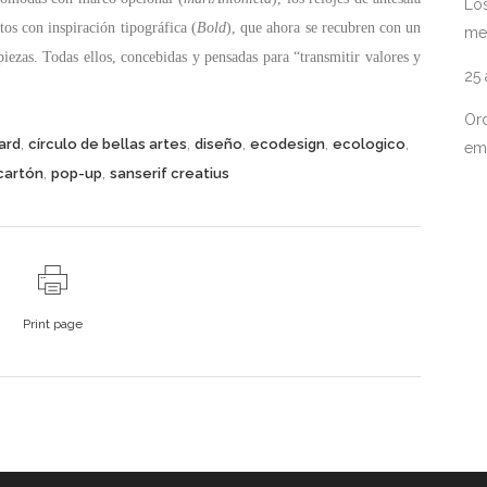
Los
tos con inspiración tipográfica (
Bold
), que ahora se recubren con un
me
iezas. Todas ellos, concebidas y pensadas para “transmitir valores y
25
Ord
,
,
,
,
,
ard
círculo de bellas artes
diseño
ecodesign
ecologico
em
,
,
cartón
pop-up
sanserif creatius
Print page