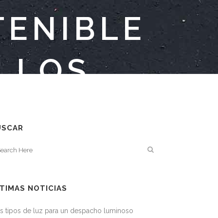
TENIBLE
E LOS
S QUE
USCAR
TIMAS NOTICIAS
s tipos de luz para un despacho luminoso