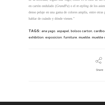
en cartón ondulado (
GrandPa
) o el
re-styling
de los asien
denso pelaje en una gama de colores amplía, entre otras p
hablar de cuándo y dónde vienen.”
TAGS:
,
,
,
ana yago
aspapel
bolsos carton
cardbo
,
,
,
,
exhibition
exposicion
furniture
mueble
mueble 
Share