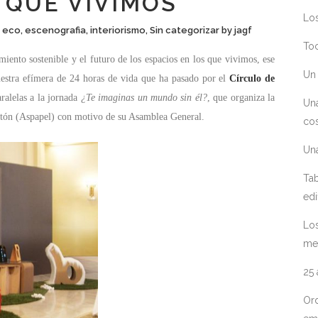
 QUE VIVÍMOS
Los
,
eco
,
escenografia
,
interiorismo
,
Sin categorizar
by
jagf
Toc
iento sostenible y el futuro de los espacios en los que vivimos, ese
Un 
uestra efímera de 24 horas de vida que ha pasado por el
Círculo de
ralelas a la jornada
¿Te imaginas un mundo sin él?
, que organiza la
Un
rtón (Aspapel) con motivo de su Asamblea General.
cos
Un
Tab
edi
Los
me
25
Ord