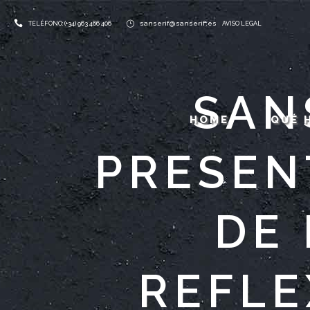
sanserif@sanserif.es
TELÉFONO: (+34) 963 466 406
AVISO LEGAL
SAN
HOME
QUÉ 
PRESEN
DE
REFLE