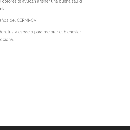
 colores te ayudan a tener una buena salud
ntal
 años del CERMI-CV
en, luz y espacio para mejorar el bienestar
ocional