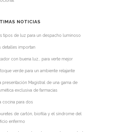
ocional
TIMAS NOTICIAS
s tipos de luz para un despacho luminoso
 detalles importan
ador con buena luz… para verte mejor
toque verde para un ambiente relajante
a presentación Magistral de una gama de
mética exclusiva de farmacias
a cocina para dos
uretes de cartón, biofilia y el síndrome del
ficio enfermo