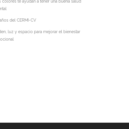
 colores te ayudan a tener una buena salud
ntal
 años del CERMI-CV
en, luz y espacio para mejorar el bienestar
ocional