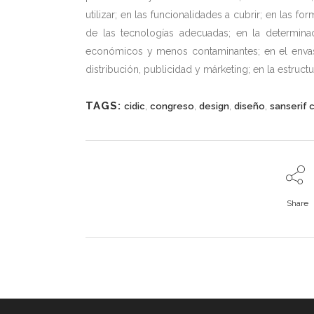
utilizar; en las funcionalidades a cubrir; en las fo
de las tecnologías adecuadas; en la determin
económicos y menos contaminantes; en el envase 
distribución, publicidad y márketing; en la estruct
TAGS:
,
,
,
,
cidic
congreso
design
diseño
sanserif 
Share