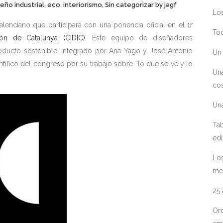
seño industrial
,
eco
,
interiorismo
,
Sin categorizar
by
jagf
Los
alenciano que participará con una ponencia oficial en el
1r
Toc
ón de Catalunya (CIDIC)
. Este equipo de diseñadores
ducto sostenible, integrado por Ana Yago y José Antonio
Un 
tífico del congreso por su trabajo sobre “lo que se ve y lo
Un
cos
Un
Tab
edi
Los
me
25
Ord