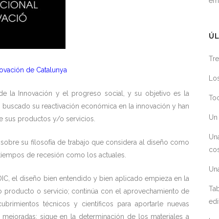
em
ÚL
Tre
novación de Catalunya
Los
 la Innovación y el progreso social, y su objetivo es la
Toc
 buscado su reactivación económica en la innovación y han
Un 
e sus productos y/o servicios.
Un
n sobre su filosofía de trabajo que considera al diseño como
cos
tiempos de recesión como los actuales.
Un
DIC, el diseño bien entendido y bien aplicado empieza en la
Tab
vo producto o servicio; continúa con el aprovechamiento de
edi
brimientos técnicos y científicos para aportarle nuevas
mejoradas; sigue en la determinación de los materiales a