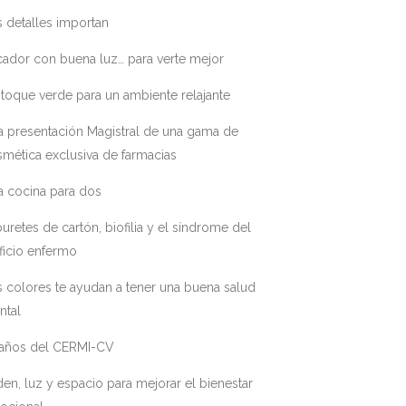
 detalles importan
ador con buena luz… para verte mejor
toque verde para un ambiente relajante
a presentación Magistral de una gama de
mética exclusiva de farmacias
a cocina para dos
uretes de cartón, biofilia y el síndrome del
ficio enfermo
 colores te ayudan a tener una buena salud
ntal
 años del CERMI-CV
en, luz y espacio para mejorar el bienestar