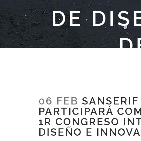
DE DIS
D
06 FEB
SANSERIF
PARTICIPARÁ CO
1R CONGRESO IN
DISEÑO E INNOV