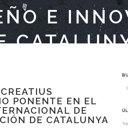
EÑO E INN
E CATALUN
B
 CREATIUS
MO PONENTE EN EL
TERNACIONAL DE
ÚL
ACIÓN DE CATALUNYA
Tre