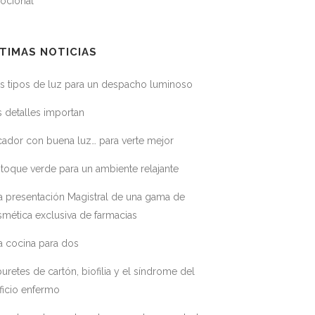
ocional
TIMAS NOTICIAS
s tipos de luz para un despacho luminoso
 detalles importan
ador con buena luz… para verte mejor
toque verde para un ambiente relajante
a presentación Magistral de una gama de
mética exclusiva de farmacias
a cocina para dos
uretes de cartón, biofilia y el síndrome del
ficio enfermo