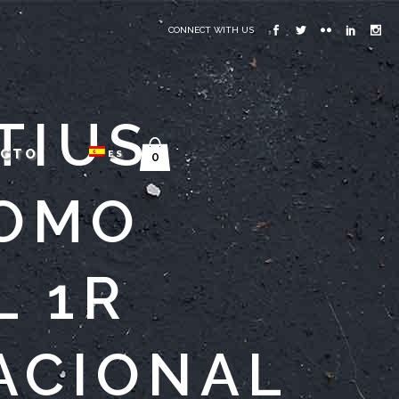
CONNECT WITH US
TIUS
ACTO
ES
0
COMO
L 1R
ACIONAL