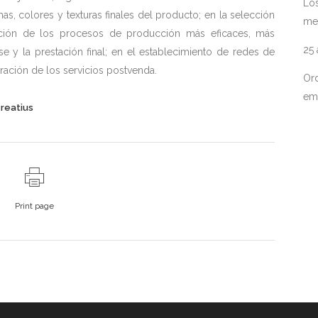
Los
rmas, colores y texturas finales del producto; en la selección
me
ación de los procesos de producción más eficaces, más
25
y la prestación final; en el establecimiento de redes de
uración de los servicios postvenda.
Ord
em
creatius
Print page