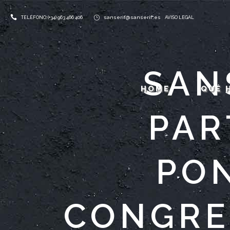
sanserif@sanserif.es
TELÉFONO: (+34) 963 466 406
AVISO LEGAL
SAN
HOME
QUÉ 
PAR
PON
CONGRE