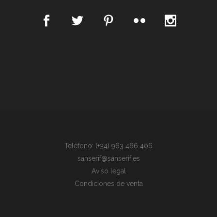
Teléfono: (+34) 963 466 406
sanserif@sanserif.es
Aviso legal
Condiciones de venta