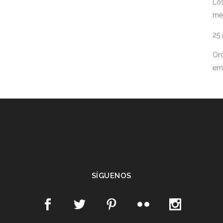
Los
me
25
Ord
em
SÍGUENOS