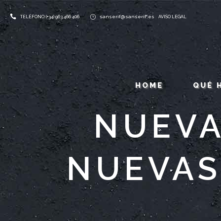
sanserif@sanserif.es
TELÉFONO: (+34) 963 466 406
AVISO LEGAL
HOME
QUÉ 
NUEVA
NUEVAS