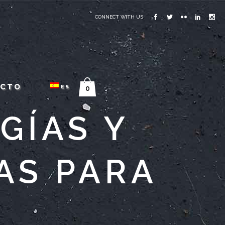
CONNECT WITH US
ACTO
ES
0
GÍAS Y
AS PARA
T