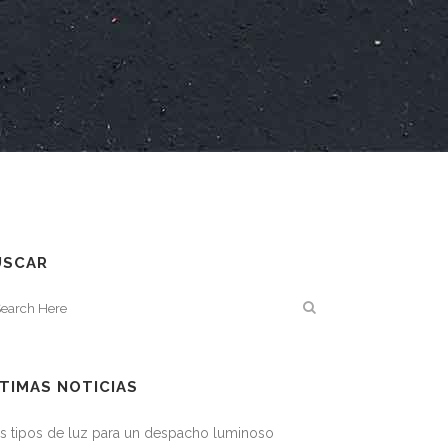
USCAR
TIMAS NOTICIAS
s tipos de luz para un despacho luminoso