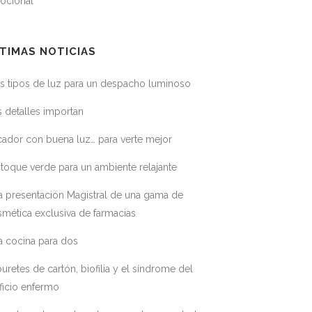
ocional
TIMAS NOTICIAS
s tipos de luz para un despacho luminoso
 detalles importan
ador con buena luz… para verte mejor
toque verde para un ambiente relajante
a presentación Magistral de una gama de
mética exclusiva de farmacias
a cocina para dos
uretes de cartón, biofilia y el síndrome del
ficio enfermo