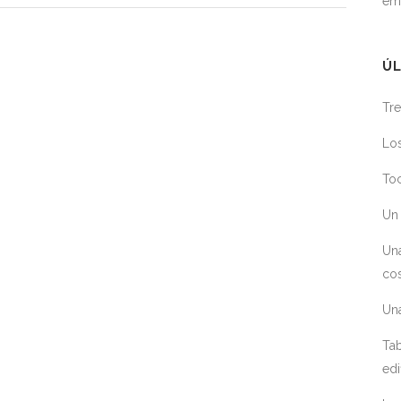
em
ÚL
Tre
Los
Toc
Un 
Un
cos
Un
Tab
edi