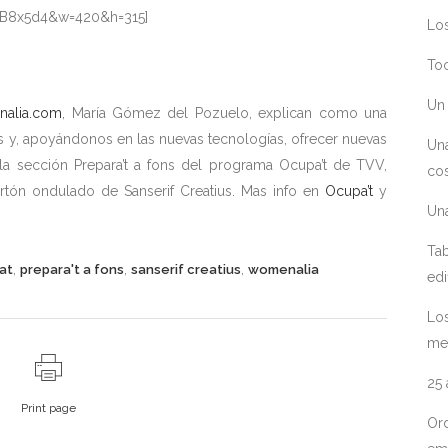
fB8x5d4&w=420&h=315]
Los
Toc
Un 
alia.com
, María Gómez del Pozuelo, explican como una
s y, apoyándonos en las nuevas tecnologías, ofrecer nuevas
Un
 la sección Prepara’t a fons del programa Ocupa’t de TVV,
cos
rtón ondulado de Sanserif Creatius. Mas info en
Ocupa’t
y
Un
Tab
,
,
,
at
prepara't a fons
sanserif creatius
womenalia
edi
Los
me
25
Print page
Ord