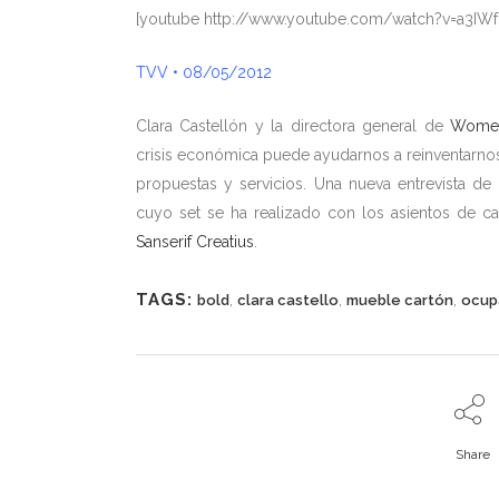
[youtube http://www.youtube.com/watch?v=a3IW
TVV • 08/05/2012
Clara Castellón y la directora general de
Women
crisis económica puede ayudarnos a reinventarno
propuestas y servicios. Una nueva entrevista de
cuyo set se ha realizado con los asientos de ca
Sanserif Creatius
.
TAGS:
,
,
,
bold
clara castello
mueble cartón
ocup
Share