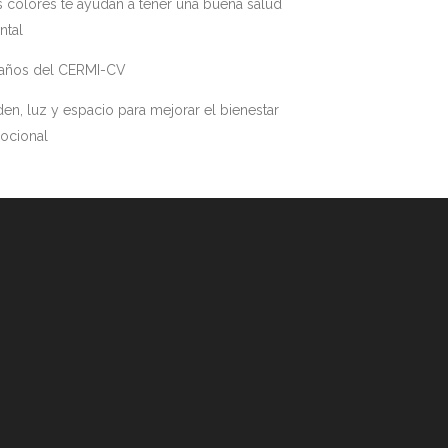
 colores te ayudan a tener una buena salud
ntal
 años del CERMI-CV
en, luz y espacio para mejorar el bienestar
ocional