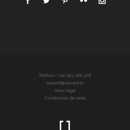
Teléfono: (+34) 963 466 406
sanserif@sanserif.es
Aviso legal
Condiciones de venta