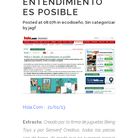
ENTENDIMIENTO
ES POSIBLE
Posted at 08:07h
in
ecodiseño
,
Sin categorizar
by
jagf
Hola.Com · 21/01/13
Extracto:
Creado por la firma de juguetes Being
Toys y por Sanserif Creatius, todas las piezas
son de trapo, de modo que no suponen ningún