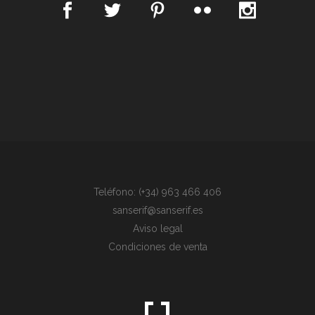
Teléfono: (+34) 963 466 406
sanserif@sanserif.es
Aviso legal
Condiciones de venta