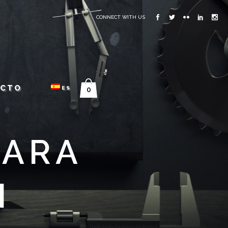
CONNECT WITH US
ACTO
ES
0
PARA
N