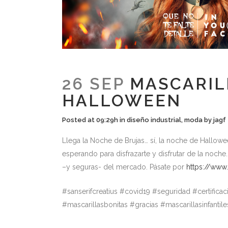
26 SEP
MASCARIL
HALLOWEEN
Posted at 09:29h
in
diseño industrial
,
moda
by
jagf
Llega la Noche de Brujas… sí, la noche de Hallowee
esperando para disfrazarte y disfrutar de la noch
–y seguras- del mercado. Pásate por
https://www.
#sanserifcreatius #covid19 #seguridad #certifica
#mascarillasbonitas #gracias #mascarillasinfanti