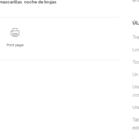
em
,
mascarillas
noche de brujas
ÚL
Tre
Print page
Los
Toc
Un 
Un
cos
Un
Tab
edi