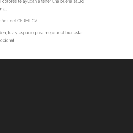
 colores te ayudan a tener una buena salud
ntal
 años del CERMI-CV
en, luz y espacio para mejorar el bienestar
ocional