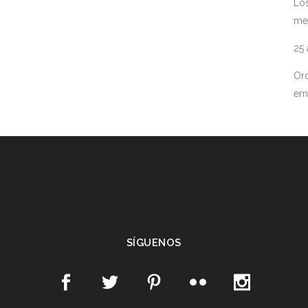
Los
me
25
Ord
em
SÍGUENOS