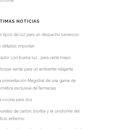
ocional
TIMAS NOTICIAS
s tipos de luz para un despacho luminoso
 detalles importan
ador con buena luz… para verte mejor
toque verde para un ambiente relajante
a presentación Magistral de una gama de
mética exclusiva de farmacias
a cocina para dos
uretes de cartón, biofilia y el síndrome del
ficio enfermo