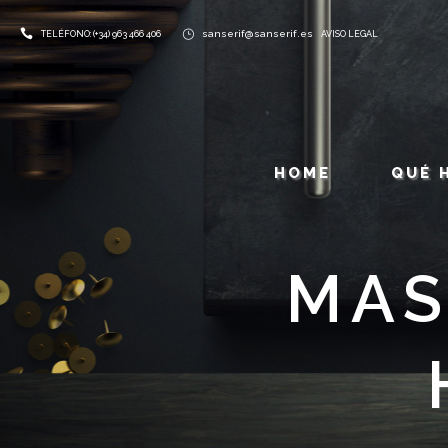
sanserif@sanserif.es
TELÉFONO: (+34) 963 466 406
AVISO LEGAL
HOME
QUÉ 
MAS