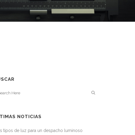
USCAR
TIMAS NOTICIAS
s tipos de luz para un despacho luminoso