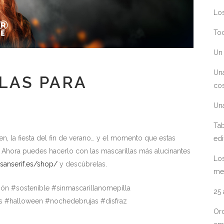
Los
Toc
Un 
Un
LAS PARA
cos
Un
Tab
n, la fiesta del fin de verano… y el momento que estas
edi
e. Ahora puedes hacerlo con las mascarillas más alucinantes
Los
sanserif.es/shop/
y descúbrelas.
me
ción #sostenible #sinmascarillanomepilla
25
les #halloween #nochedebrujas #disfraz
Ord