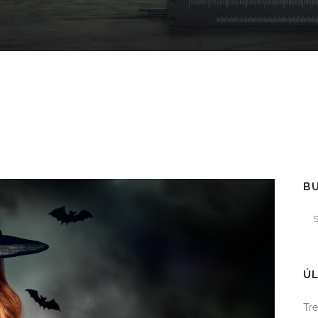
B
ÚL
Tre