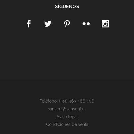
SÍGUENOS
Teléfono: (+34) 963 466 406
sanserif@sanserif.es
Aviso legal
Condiciones de venta