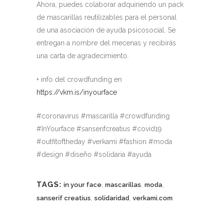
Ahora, puedes colaborar adquiriendo un pack
de mascarillas reutilizables para el personal
de una asociación de ayuda psicosocial. Se
entregan a nombre del mecenas y recibirás
una carta de agradecimiento.
+ info del crowdfunding en
https://vkm.is/inyourface
#coronavirus #mascarilla #crowdfunding
#InYourface #sanserifcreatius #covid19
#outfitoftheday #verkami #fashion #moda
#design #diseño #solidaria #ayuda
TAGS:
,
,
,
in your face
mascarillas
moda
,
,
sanserif creatius
solidaridad
verkami.com