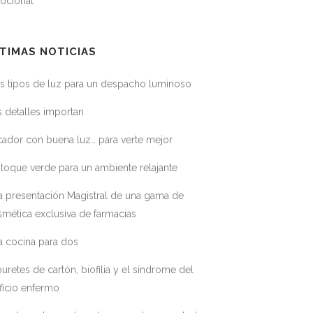
ocional
TIMAS NOTICIAS
s tipos de luz para un despacho luminoso
 detalles importan
ador con buena luz… para verte mejor
toque verde para un ambiente relajante
a presentación Magistral de una gama de
mética exclusiva de farmacias
a cocina para dos
uretes de cartón, biofilia y el síndrome del
ficio enfermo