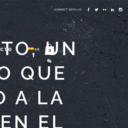
CONNECT WITH US
TO, UN
ACTO
ES
0
O QUE
O A LA
 EN EL