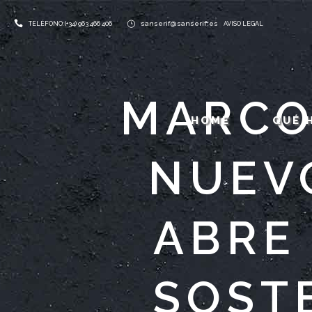
sanserif@sanserif.es
TELÉFONO: (+34) 963 466 406
AVISO LEGAL
MARCO
HOME
QUÉ 
NUEV
ABRE 
SOSTE