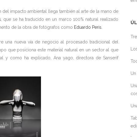
em
ón del impacto ambiental llega también al arte de la mano de
s
, que se ha traducido en un marco 100% natural realizado
ÚL
mento de la obra de fotógrafos como
Eduardo Peris
.
Tre
bre una nueva vía de negocio al procesado tradicional del
Los
mpo que posiciona este material natural en un sector al que
 tal y como ha explicado, Ana yago, directora de Sanserif
Toc
Un 
Un
cos
Un
Tab
edi