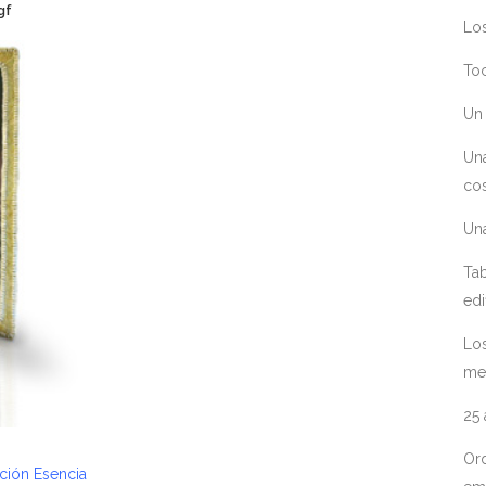
gf
Los
Toc
Un 
Un
cos
Un
Tab
edi
Los
me
25
Ord
ición Esencia