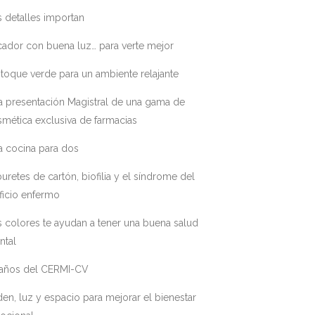
 detalles importan
ador con buena luz… para verte mejor
toque verde para un ambiente relajante
a presentación Magistral de una gama de
mética exclusiva de farmacias
a cocina para dos
uretes de cartón, biofilia y el síndrome del
ficio enfermo
 colores te ayudan a tener una buena salud
ntal
 años del CERMI-CV
en, luz y espacio para mejorar el bienestar