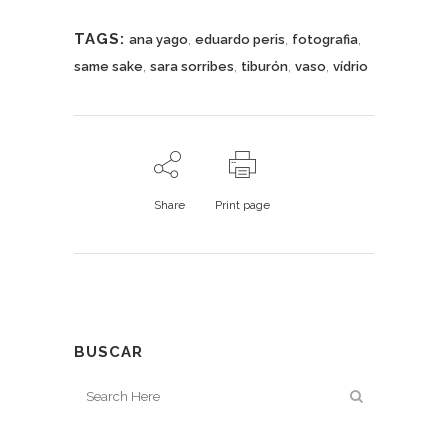
TAGS:
,
,
,
ana yago
eduardo peris
fotografia
,
,
,
,
same sake
sara sorribes
tiburón
vaso
vídrio
Share
Print page
BUSCAR