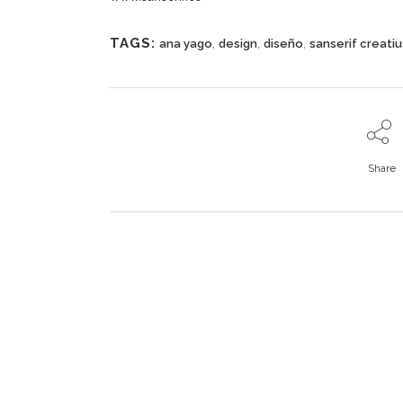
TAGS:
,
,
,
ana yago
design
diseño
sanserif creatiu
Share