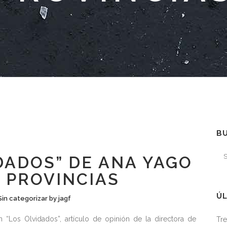
B
DADOS” DE ANA YAGO
S PROVINCIAS
ÚL
Sin categorizar
by
jagf
 “Los Olvidados”, artículo de opinión de la directora de
Tre