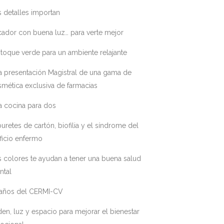
 detalles importan
ador con buena luz… para verte mejor
toque verde para un ambiente relajante
a presentación Magistral de una gama de
mética exclusiva de farmacias
a cocina para dos
uretes de cartón, biofilia y el síndrome del
ficio enfermo
 colores te ayudan a tener una buena salud
ntal
 años del CERMI-CV
en, luz y espacio para mejorar el bienestar