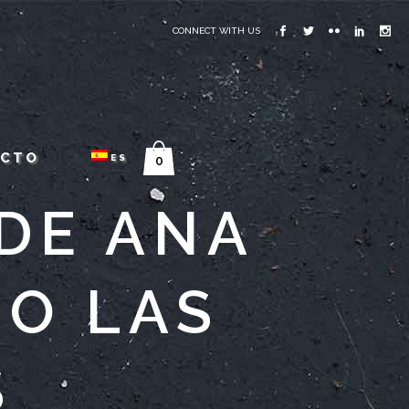
CONNECT WITH US
ACTO
ES
0
 DE ANA
IO LAS
S