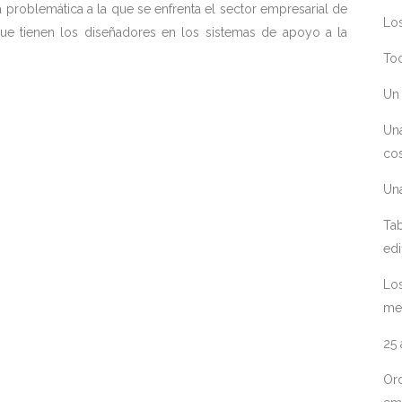
a problemática a la que se enfrenta el sector empresarial de
Los
que tienen los diseñadores en los sistemas de apoyo a la
Toc
Un 
Un
cos
Un
Tab
edi
Los
me
25
Ord