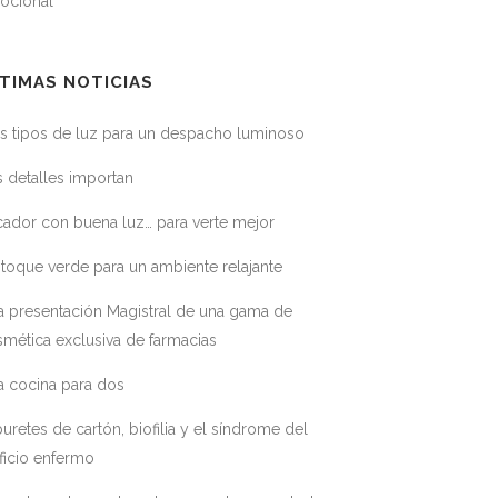
ocional
TIMAS NOTICIAS
s tipos de luz para un despacho luminoso
 detalles importan
ador con buena luz… para verte mejor
toque verde para un ambiente relajante
a presentación Magistral de una gama de
mética exclusiva de farmacias
a cocina para dos
uretes de cartón, biofilia y el síndrome del
ficio enfermo