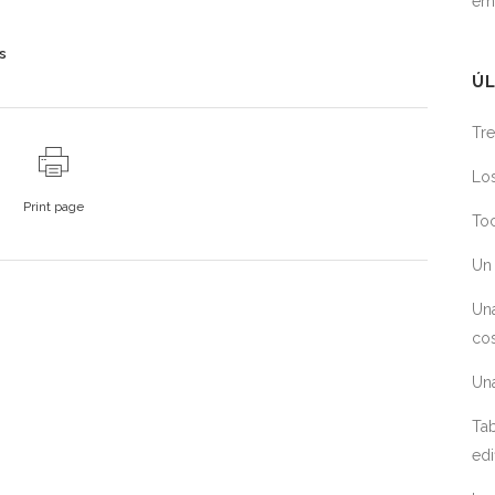
em
s
ÚL
Tre
Los
Print page
Toc
Un 
Un
cos
Un
Tab
edi