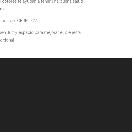
 colores te ayudan a tener una buena salud
ntal
 años del CERMI-CV
en, luz y espacio para mejorar el bienestar
ocional