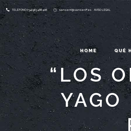
sanserif@sanserif.es
TELÉFONO: (+34) 963 466 406
AVISO LEGAL
HOME
QUÉ 
“LOS O
YAGO 