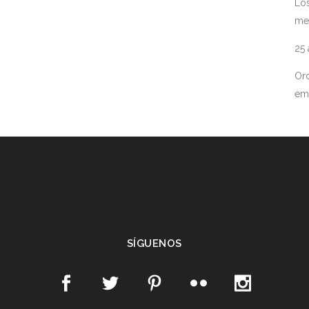
Los
me
25
Ord
em
SÍGUENOS