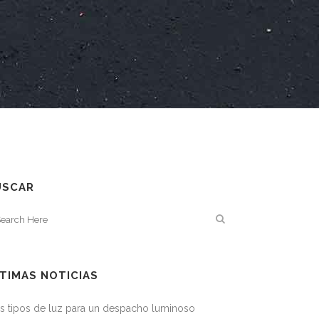
USCAR
TIMAS NOTICIAS
s tipos de luz para un despacho luminoso