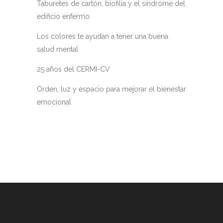
Taburetes de cartón, biofilia y el síndrome del
edificio enfermo
Los colores te ayudan a tener una buena
salud mental
25 años del CERMI-CV
Orden, luz y espacio para mejorar el bienestar
emocional