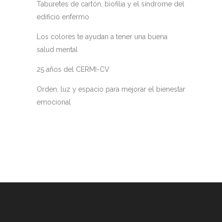
Taburetes de cartón, biofilia y el síndrome del
edificio enfermo
Los colores te ayudan a tener una buena
salud mental
25 años del CERMI-CV
Orden, luz y espacio para mejorar el bienestar
emocional