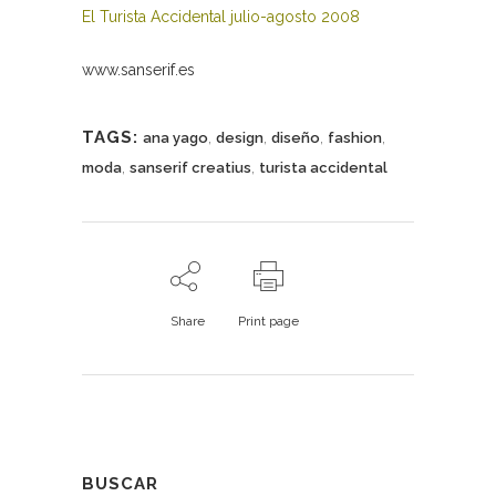
El Turista Accidental julio-agosto 2008
www.sanserif.es
TAGS:
,
,
,
,
ana yago
design
diseño
fashion
,
,
moda
sanserif creatius
turista accidental
Share
Print page
BUSCAR