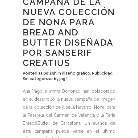
CAMPAÑA DE LA
NUEVA COLECCIÓN
DE NONA PARA
BREAD AND
BUTTER DISEÑADA
POR SANSERIF
CREATIUS
Posted at 09:29h
in
diseño gráfico
,
Publicidad
,
Sin categorizar
by
jagf
Ana Yago e Imma Bononad han colaborado
en el desarrollo la nueva campaña de imagen
de la colección de Noelia Navarro, Nona, para
la Pasarela del Carmen de Valencia y la Feria
Bread&Butter de Barcelona. Un avance de
esta campaña puede verse en el último