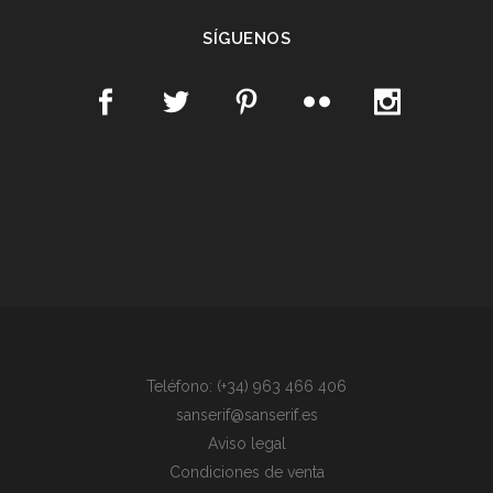
SÍGUENOS
Teléfono: (+34) 963 466 406
sanserif@sanserif.es
Aviso legal
Condiciones de venta