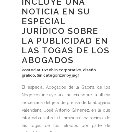
INCLUYE UNA
NOTICIA EN SU
ESPECIAL
JURÍDICO SOBRE
LA PUBLICIDAD EN
LAS TOGAS DE LOS
ABOGADOS
Posted at 16:18h
in
corporativo
,
diseño
gráfico
,
Sin categorizar
by
jagf
El especial Abogados de la Gaceta de los
Negocios incluye una noticia sobre la última
inocentada del jefe de prensa de la abogacía
valenciana, José Antonio Giménez, en la que
informaba sobre el inminente patrocinio de
las togas de los letrados por parte de