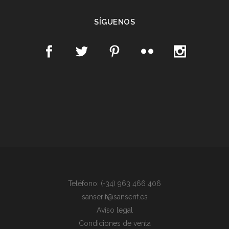
SÍGUENOS
Teléfono: (+34) 963 466 406
sanserif@sanserif.es
Aviso legal
Condiciones de venta