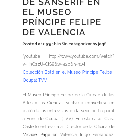
DE SANSERIF EN
EL MUSEO
PRÍNCIPE FELIPE
DE VALENCIA
Posted at 09:54h
in
Sin categorizar
by
jagf
[youtube http://www.youtube.com/watch?
v=H9CzzU-ClS8&w=420&h=315]
Colección Bold en el Museo Príncipe Felipe ·
Ocupat TVV
El Museo Príncipe Felipe de la Ciudad de las
Artes y las Ciencias vuelve a convertirse en
plató de las entrevistas de la sección Prepara’t
a Fons de Ocupat (TVV). En esta caso, Clara
Castelló entrevista al Director de la Oficina de
Michael Page
en Valencia, Iñigo Fernández,