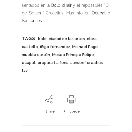
sentados en la
Bold cHair
y el reposapiés “O”
de Sanserif Creaetius. Más info en
Ocupat
o
Sanserif.es
TAGS:
,
,
bold
ciudad de las artes
clara
,
,
,
castello
iñigo fernandez
Michael Page
,
,
mueble cartón
Museo Príncipe Felipe
,
,
,
ocupat
prepara't a fons
sanserif creatius
tvv
Share
Print page