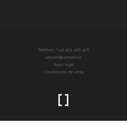
Teléfono: (+34) 963 466 406
sanserif@sanserif.es
Aviso legal
Condiciones de venta