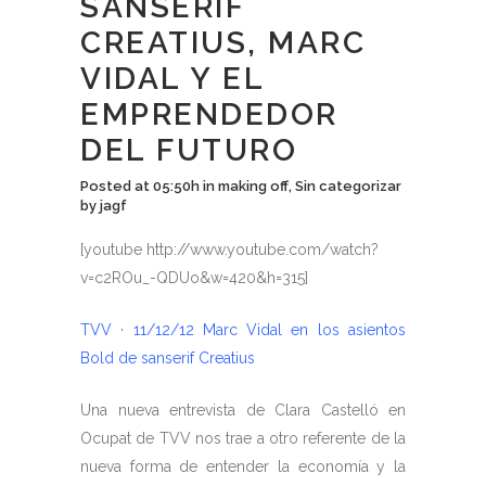
SANSERIF
CREATIUS, MARC
VIDAL Y EL
EMPRENDEDOR
DEL FUTURO
Posted at 05:50h
in
making off
,
Sin categorizar
by
jagf
[youtube http://www.youtube.com/watch?
v=c2ROu_-QDUo&w=420&h=315]
TVV · 11/12/12 Marc Vidal en los asientos
Bold de sanserif Creatius
Una nueva entrevista de Clara Castelló en
Ocupat de TVV nos trae a otro referente de la
nueva forma de entender la economía y la