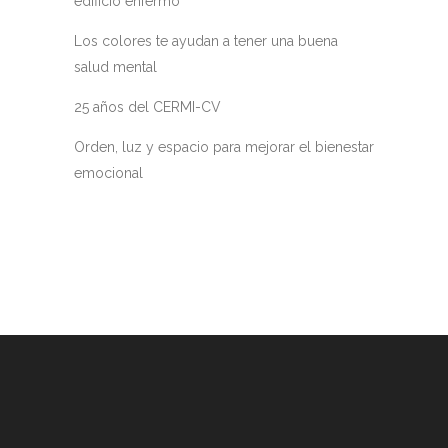
edificio enfermo
Los colores te ayudan a tener una buena
salud mental
25 años del CERMI-CV
Orden, luz y espacio para mejorar el bienestar
emocional