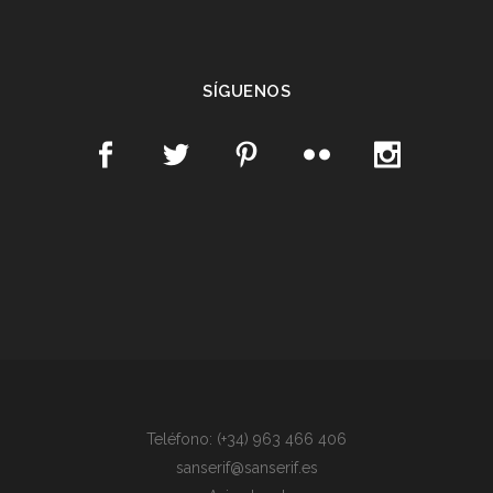
SÍGUENOS
Teléfono: (+34) 963 466 406
sanserif@sanserif.es