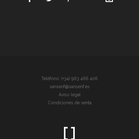
Teléfono: (+34) 963 466 406
sanserif@sanserif.es
Aviso legal
Condiciones de venta