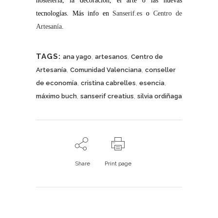
hosteleria, la decoración, el arte o las nuevas
tecnologías. Más info en
Sanserif.es
o
Centro de
Artesanía
.
TAGS:
,
,
ana yago
artesanos
Centro de
,
,
Artesanía
Comunidad Valenciana
conseller
,
,
,
de economía
cristina cabrelles
esencia
,
,
máximo buch
sanserif creatius
silvia ordiñaga
Share
Print page