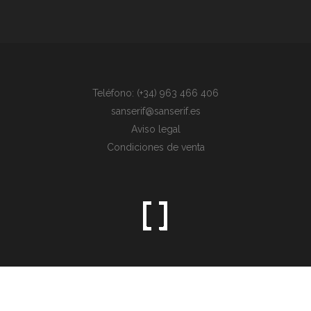
Teléfono: (+34) 963 466 406
sanserif@sanserif.es
Aviso legal
Condiciones de venta
Sometimes the simplest things are the hardest to find.