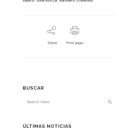
lladro
lola llorca
sanserif creatius
Share
Print page
BUSCAR
ÚLTIMAS NOTICIAS