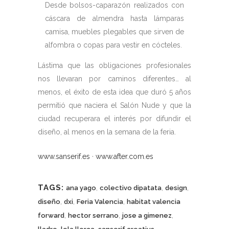
Desde bolsos-caparazón realizados con
cáscara de almendra hasta lámparas
camisa, muebles plegables que sirven de
alfombra o copas para vestir en cócteles.
Lástima que las obligaciones profesionales
nos llevaran por caminos diferentes… al
menos, el éxito de esta idea que duró 5 años
permitió que naciera el Salón Nude y que la
ciudad recuperara el interés por difundir el
diseño, al menos en la semana de la feria.
www.sanserif.es
·
www.after.com.es
TAGS:
,
,
,
ana yago
colectivo dipatata
design
,
,
,
diseño
dxi
Feria Valencia
habitat valencia
,
,
,
forward
hector serrano
jose a gimenez
,
,