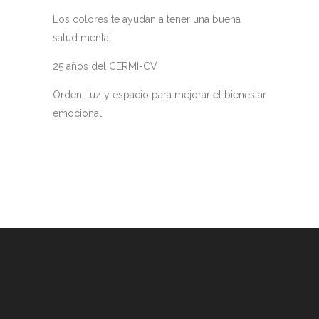
Los colores te ayudan a tener una buena
salud mental
25 años del CERMI-CV
Orden, luz y espacio para mejorar el bienestar
emocional