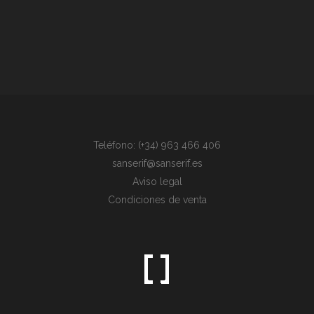
Teléfono: (+34) 963 466 406
sanserif@sanserif.es
Aviso legal
Condiciones de venta