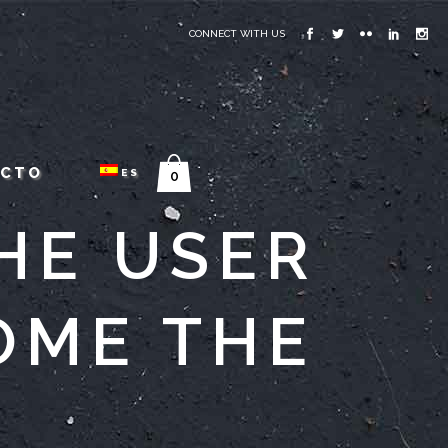
CONNECT WITH US
ACTO
ES
0
THE USER
OME THE