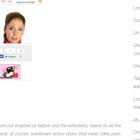
Los
Toc
Un 
Un
cos
Un
Tab
edi
Los
me
25
 are not emptied as before and the inflexibility seems to be the
Ord
and, of course, overblown action plans that never take users