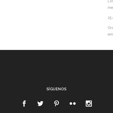
Los
me
25
Ord
em
SÍGUENOS