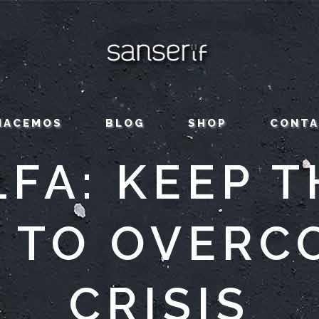
HACEMOS
BLOG
SHOP
CONT
FA: KEEP 
D TO OVERC
CRISIS