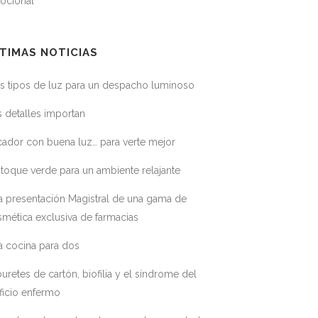
ocional
TIMAS NOTICIAS
s tipos de luz para un despacho luminoso
 detalles importan
ador con buena luz… para verte mejor
toque verde para un ambiente relajante
a presentación Magistral de una gama de
mética exclusiva de farmacias
a cocina para dos
uretes de cartón, biofilia y el síndrome del
ficio enfermo