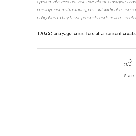
opinion into account but talk about emerging econom
employment restructuring, etc., but without a single 
obligation to buy those products and services created 
TAGS:
,
,
,
ana yago
crisis
foro alfa
sanserif creati
Share