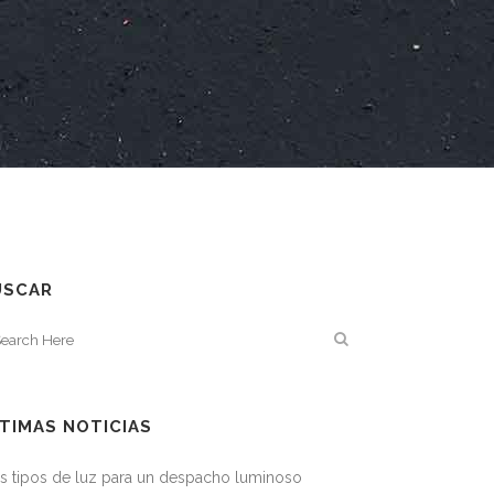
USCAR
TIMAS NOTICIAS
s tipos de luz para un despacho luminoso