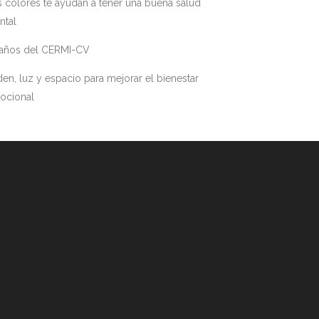
 colores te ayudan a tener una buena salud
ntal
 años del CERMI-CV
en, luz y espacio para mejorar el bienestar
ocional