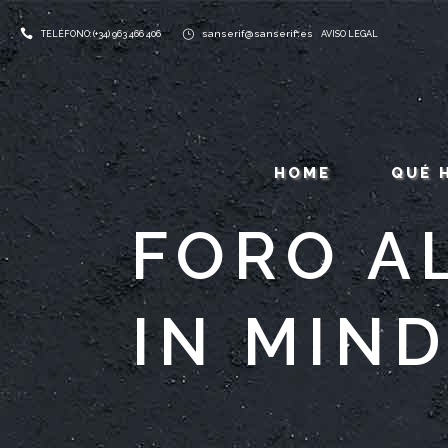
sanserif@sanserif.es
TELÉFONO: (+34) 963 466 406
AVISO LEGAL
HOME
QUÉ 
FORO AL
IN MIN