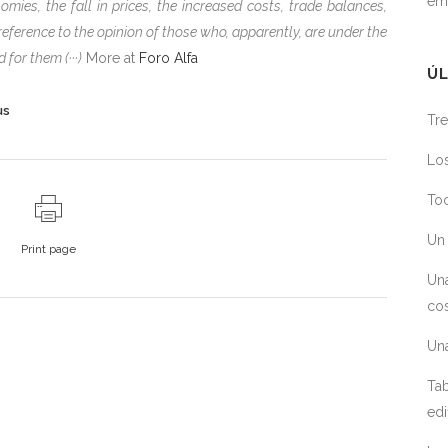
em
ies, the fall in prices, the increased costs, trade balances,
reference to the opinion of those who, apparently, are under the
for them (···)
More at
Foro Alfa
ÚL
us
Tre
Los
Toc
Un 
Print page
Un
cos
Un
Tab
edi