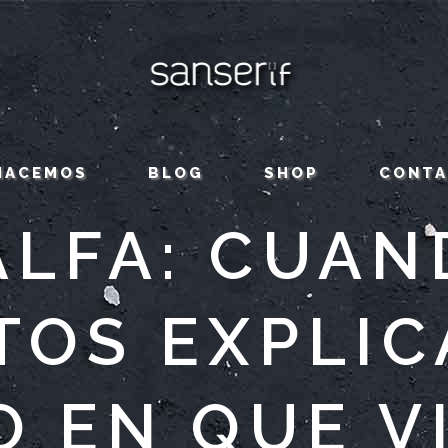
HACEMOS
BLOG
SHOP
CONT
ALFA: CUAN
TOS EXPLIC
 EN QUE V