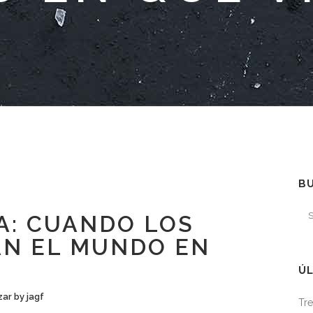
B
A: CUANDO LOS
AN EL MUNDO EN
ÚL
zar
by
jagf
Tre