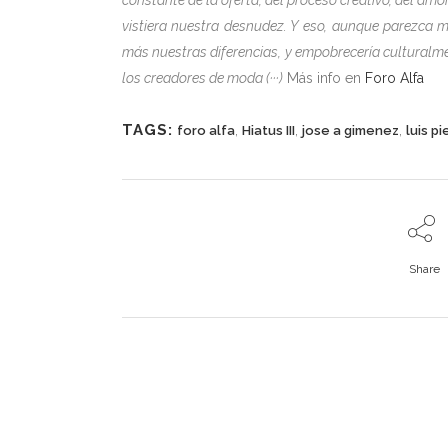
vistiera nuestra desnudez. Y eso, aunque parezca m
más nuestras diferencias, y empobrecería cultural
los creadores de moda (···)
Más info en
Foro Alfa
TAGS:
,
,
,
foro alfa
Hiatus III
jose a gimenez
luis p
Share