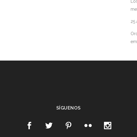
Los
me
25
Ord
em
SÍGUENOS