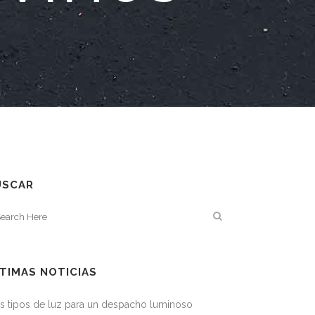
USCAR
TIMAS NOTICIAS
s tipos de luz para un despacho luminoso