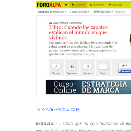
Foro Alfa · 05/06/2015
Extracto:
(···) Claro que no solo hablamos de ec
constante de la oferta, del proceso creativo, del amo