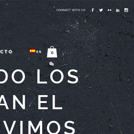
CONNECT WITH US
ACTO
ES
0
DO LOS
AN EL
IVIMOS