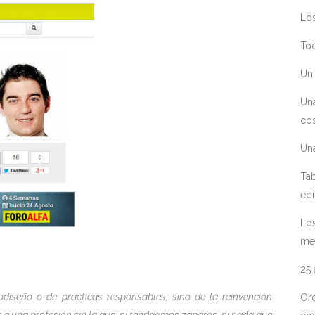
Los
Toc
Un 
Un
cos
Un
Tab
edi
Los
me
25
odiseño o de prácticas responsables, sino de la reinvención
Ord
r a una profesión sin la que, ni tendríamos zapatos, ni nada que