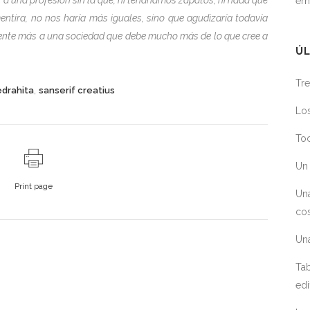
em
entira, no nos haría más iguales, sino que agudizaría todavía
mente más a una sociedad que debe mucho más de lo que cree a
ÚL
Tre
,
iedrahita
sanserif creatius
Los
Toc
Un 
Print page
Un
cos
Un
Tab
edi