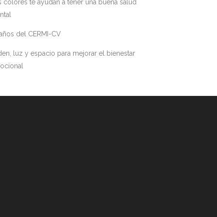
 colores te ayudan a tener una buena salud
ntal
 años del CERMI-CV
en, luz y espacio para mejorar el bienestar
ocional