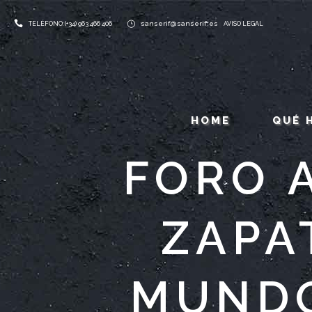
sanserif@sanserif.es
TELÉFONO: (+34) 963 466 406
AVISO LEGAL
HOME
QUÉ 
FORO 
ZAPA
MUNDO