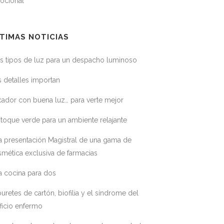
ocional
TIMAS NOTICIAS
s tipos de luz para un despacho luminoso
 detalles importan
ador con buena luz… para verte mejor
toque verde para un ambiente relajante
a presentación Magistral de una gama de
mética exclusiva de farmacias
a cocina para dos
uretes de cartón, biofilia y el síndrome del
ficio enfermo