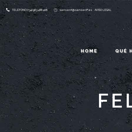
sanserif@sanserif.es
TELÉFONO: (+34) 963 466 406
AVISO LEGAL
HOME
QUÉ 
FE