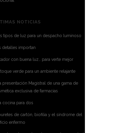
ocional
TIMAS NOTICIAS
s tipos de luz para un despacho luminoso
 detalles importan
ador con buena luz… para verte mejor
toque verde para un ambiente relajante
a presentación Magistral de una gama de
mética exclusiva de farmacias
a cocina para dos
uretes de cartón, biofilia y el síndrome del
ficio enfermo