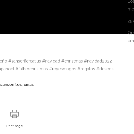
Los
me
25
Ord
em
ño #sanserifcreatius #navidad #christmas #navidad2022
apanoel #fatherchristmas #reyesmagos #regalos #deseos
,
,
sanserif.es
xmas
Print page