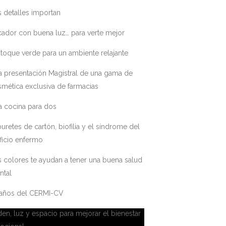
 detalles importan
ador con buena luz… para verte mejor
toque verde para un ambiente relajante
a presentación Magistral de una gama de
mética exclusiva de farmacias
a cocina para dos
uretes de cartón, biofilia y el síndrome del
ficio enfermo
 colores te ayudan a tener una buena salud
ntal
 años del CERMI-CV
en, luz y espacio para mejorar el bienestar