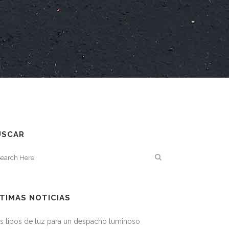
USCAR
TIMAS NOTICIAS
s tipos de luz para un despacho luminoso