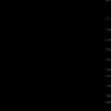
em
ÚL
Tre
Los
Toc
Un 
Un
cos
Un
Tab
edi