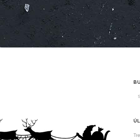
B
ÚL
Tre