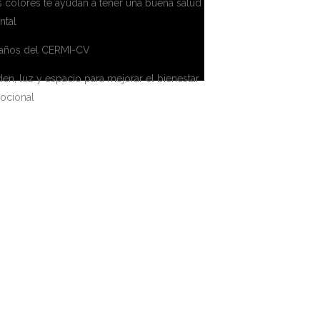
 colores te ayudan a tener una buena salud
ntal
 años del CERMI-CV
en, luz y espacio para mejorar el bienestar
ocional