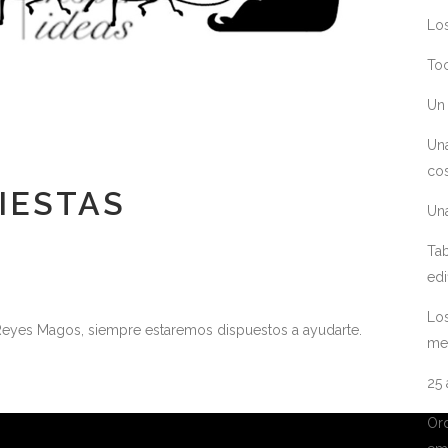
Los
Toc
Un 
Un
cos
FIESTAS
Un
Tab
edi
Los
 Reyes Magos, siempre estaremos dispuestos a ayudarte.
me
25
Ord