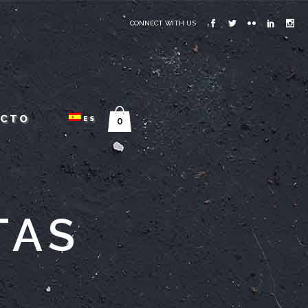
CONNECT WITH US
ACTO
ES
0
TAS