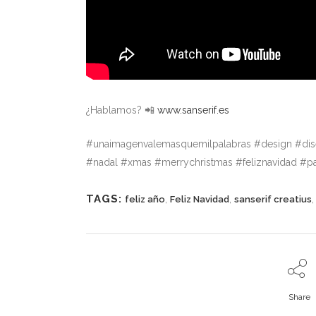
¿Hablamos? 📲
www.sanserif.es
#unaimagenvalemasquemilpalabras #design #dise
#nadal #xmas #merrychristmas #feliznavidad #p
TAGS:
,
,
feliz año
Feliz Navidad
sanserif creatius
Share